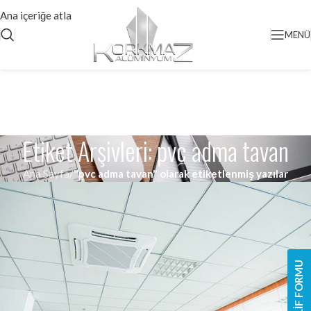
Ana içeriğe atla
MENÜ
Etiket Arşivleri: pvc adma tavan
Ana Sayfa
/
"pvc adma tavan" olarak etiketlenmiş yazılar