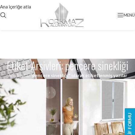
Ana içeriğe atla
MENÜ
Etiket Arşivleri: pencere sinekliği
Ana Sayfa
/
"pencere sinekliği" olarak etiketlenmiş yazılar