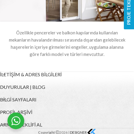
PROJE TEKLİF FORMU
Özellikle pencereler ve balkon kapılarında kullanılan
mekanların havalandırılması sırasında dışarıdan gelebilecek
haşerelerin içeriye girmelerini engeller, uygulama alanına
göre farklı model ve türleri mevcuttur.
İLETİŞİM & ADRES BİLGİLERİ
DUYURULAR | BLOG
BİLGİ SAYFALARI
PROFİL ARŞİVİ
ARMUT TEKLİFİ AL
Copyright
2026 |
DESIGNER