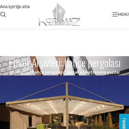
Ana içeriğe atla
MENÜ
Etiket Arşivleri: bahçe pergolası
Ana Sayfa
/
"bahçe pergolası" olarak etiketlenmiş yazılar