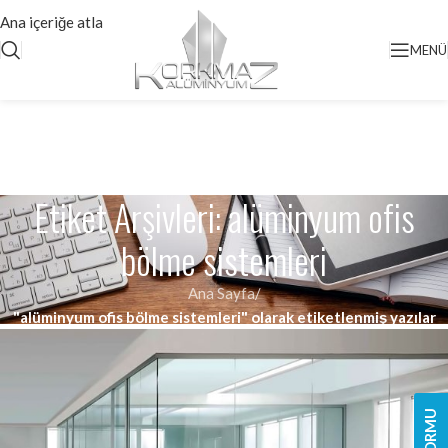
Ana içeriğe atla
MENÜ
Etiket Arşivleri: alüminyum ofis
bölme sistemleri
Ana Sayfa
/
"alüminyum ofis bölme sistemleri" olarak etiketlenmiş yazılar