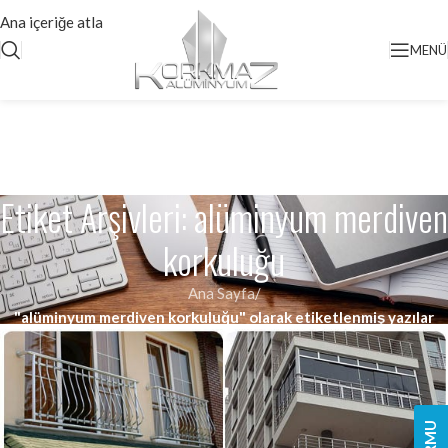
Ana içeriğe atla
MENÜ
Etiket Arşivleri: alüminyum merdiven
korkuluğu
Ana Sayfa
/
"alüminyum merdiven korkuluğu" olarak etiketlenmiş yazılar